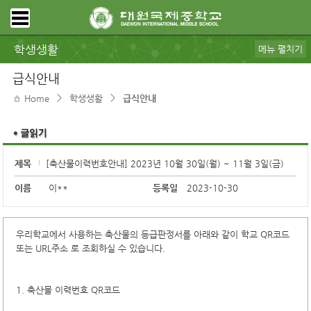
학생생활
메뉴 펼치기
공지사항
가정통신
규정ㆍ리로스쿨
급식안내
보건ㆍ상담
대원갤러리
동아리
스포츠클럽
학생회
DWIMS 복지
전자도서관
학교도서관
모아진
DB pia
급식안내
>
>
Home
학생생활
급식안내
제목
[축산물이력번호안내] 2023년 10월 30일(월) ~ 11월 3일(금)
이름
이**
등록일
2023-10-30
우리학교에서 사용하는 축산물의 등급판정서를 아래와 같이 학교 QR코드
또는 URL주소 로 조회하실 수 있습니다.
1. 축산물 이력번호 QR코드