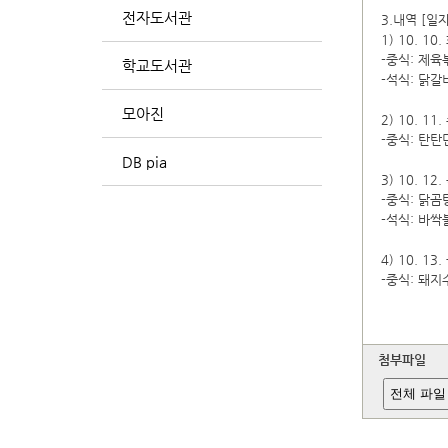
전자도서관
3.내역 [일
1) 10. 10.
-중식: 제육볶
학교도서관
-석식: 닭갈
모아진
2) 10. 11.
-중식: 탄탄면
DB pia
3) 10. 12.
-중식: 닭곰탕
-석식: 바싹불
4) 10. 13.
-중식: 돼지
첨부파일
전체 파일