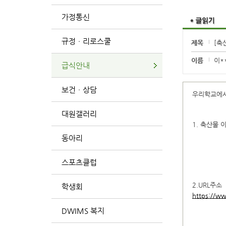
가정통신
규정ㆍ리로스쿨
제목
[축
이름
이*
급식안내
보건ㆍ상담
우리학교에서
대원갤러리
1. 축산물 
동아리
스포츠클럽
2.URL주소
학생회
https://w
DWIMS 복지