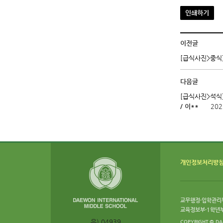
인쇄하기
이전글
[급식사진>중식] 
다음글
[급식사진>석식]
/ 이**
202
개인정보처리방
교무행정·입학관리부:
교육정보부·1학년부:
우) 04939
COPYRIGHT © DA