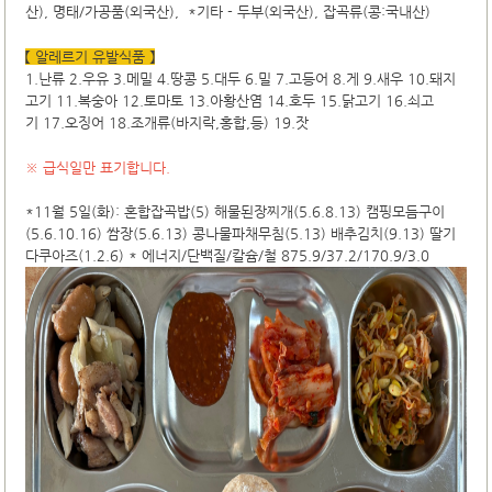
산), 명태/가공품(외국산), *기타 - 두부(외국산), 잡곡류(콩:국내산)
【 알레르기 유발식품 】
1.난류 2.우유 3.메밀 4.땅콩 5.대두 6.밀 7.고등어 8.게 9.새우 10.돼지
고기 11.복숭아 12.토마토 13.아황산염 14.호두 15.닭고기 16.쇠고
기 17.오징어 18.조개류(바지락,홍합,등) 19.잣
※ 급식일만 표기합니다.
*11월 5일(화): 혼합잡곡밥(5) 해물된장찌개(5.6.8.13) 캠핑모듬구이
(5.6.10.16) 쌈장(5.6.13) 콩나물파채무침(5.13) 배추김치(9.13) 딸기
다쿠아즈(1.2.6) * 에너지/단백질/칼슘/철 875.9/37.2/170.9/3.0