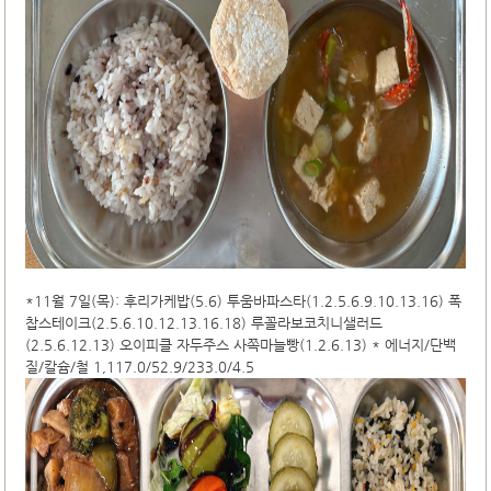
*11월 7일(목): 후리가케밥(5.6) 투움바파스타(1.2.5.6.9.10.13.16) 폭
찹스테이크(2.5.6.10.12.13.16.18) 루꼴라보코치니샐러드
(2.5.6.12.13) 오이피클 자두주스 사쪽마늘빵(1.2.6.13) * 에너지/단백
질/칼슘/철 1,117.0/52.9/233.0/4.5