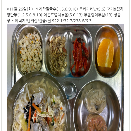
*11월 26일(화): 바지락칼국수(1.5.6.9.18) 후리가케밥(5.6) 고기&김치
왕만두(1.2.5.6.8.10) 아몬드멸치볶음(5.6.13) 무말랭이무침(13) 황금
향 * 에너지/단백질/칼슘/철 922.1/32.7/238.6/6.3