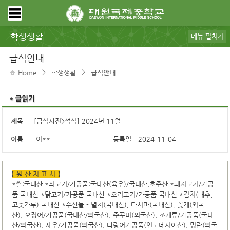
학생생활
메뉴 펼치기
공지사항
가정통신
규정ㆍ리로스쿨
급식안내
보건ㆍ상담
대원갤러리
동아리
스포츠클럽
학생회
DWIMS 복지
전자도서관
학교도서관
모아진
DB pia
급식안내
>
>
Home
학생생활
급식안내
제목
[급식사진>석식] 2024년 11월
이름
이**
등록일
2024-11-04
【 원 산 지 표 시 】
*쌀:국내산 *쇠고기/가공품:국내산(육우)/국내산,호주산 *돼지고기/가공
품:국내산 *닭고기/가공품:국내산 *오리고기/가공품:국내산 *김치(배추,
고춧가루):국내산 *수산물 - 멸치(국내산), 다시마(국내산), 꽃게(외국
산), 오징어/가공품(국내산/외국산), 주꾸미(외국산), 조개류/가공품(국내
산/외국산), 새우/가공품(외국산), 다랑어가공품(인도네시아산), 명란(외국