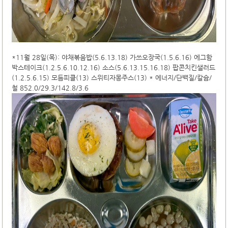
*11월 28일(목): 야채볶음밥(5.6.13.18) 가쓰오장국(1.5.6.16) 에그함
박스테이크(1.2.5.6.10.12.16) 소스(5.6.13.15.16.18) 팝콘치킨샐러드
(1.2.5.6.15) 모듬피클(13) 스위티자몽주스(13) * 에너지/단백질/칼슘/
철 852.0/29.3/142.8/3.6