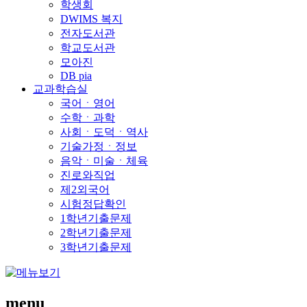
학생회
DWIMS 복지
전자도서관
학교도서관
모아진
DB pia
교과학습실
국어ㆍ영어
수학ㆍ과학
사회ㆍ도덕ㆍ역사
기술가정ㆍ정보
음악ㆍ미술ㆍ체육
진로와직업
제2외국어
시험정답확인
1학년기출문제
2학년기출문제
3학년기출문제
menu