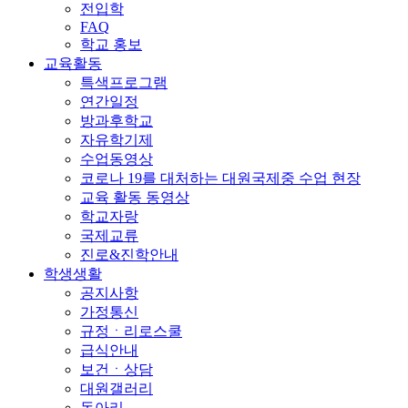
전입학
FAQ
학교 홍보
교육활동
특색프로그램
연간일정
방과후학교
자유학기제
수업동영상
코로나 19를 대처하는 대원국제중 수업 현장
교육 활동 동영상
학교자랑
국제교류
진로&진학안내
학생생활
공지사항
가정통신
규정ㆍ리로스쿨
급식안내
보건ㆍ상담
대원갤러리
동아리