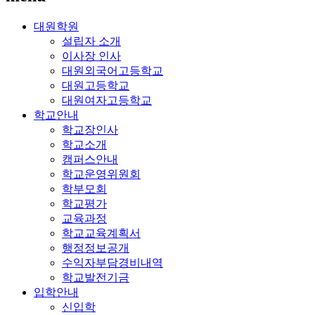
대원학원
설립자 소개
이사장 인사
대원외국어고등학교
대원고등학교
대원여자고등학교
학교안내
학교장인사
학교소개
캠퍼스안내
학교운영위원회
학부모회
학교평가
교육과정
학교교육계획서
행정정보공개
수익자부담경비내역
학교발전기금
입학안내
신입학