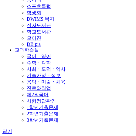
스포츠클럽
학생회
DWIMS 복지
전자도서관
학교도서관
모아진
DB pia
교과학습실
국어ㆍ영어
수학ㆍ과학
사회ㆍ도덕ㆍ역사
기술가정ㆍ정보
음악ㆍ미술ㆍ체육
진로와직업
제2외국어
시험정답확인
1학년기출문제
2학년기출문제
3학년기출문제
닫기