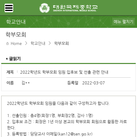
학교안내
메뉴 펼치기
학교장인사
학교소개
캠퍼스안내
학교운영위원회
학부모회
학교평가
교육과정
학교교육계획서
행정정보공개
수익자부담경비내역
학교발전기금
학부모회
>
>
Home
학교안내
학부모회
제목
2022학년도 학부모회 임원 입후보 및 선출 관련 안내
이름
김**
등록일
2022-03-07
2022학년도 학부모회 임원을 다음과 같이 구성하고자 합니다.
1. 선출인원 : 총4명(회장1명, 부회장2명, 감사 1명)
2. 입후보 조건 : 회장은 1년 이상 본교의 학부모회 회원으로 활동한 자로
한다.
3. 등록방법 : 담당교사 이메일(kan12@sen.go.kr)